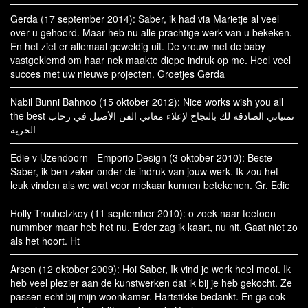
Gerda (17 september 2014): Saber, ik had via Marietje al veel
over u gehoord. Maar heb nu alle prachtige werk van u bekeken.
En het ziet er allemaal geweldig uit. De vrouw met de baby
vastgeklemd om haar nek maakte diepe indruk op me. Heel veel
succes met uw nieuwe projecten. Groetjes Gerda
Nabil Bunni Bahnoo (15 oktober 2012): Nice works wish you all
the best تمنياتي الصادقة لك بالنجاح لإعلاء معاني الفن الأصيل في رحاب
الحرية
Edie v IJzendoorn - Emporio Design (3 oktober 2010): Beste
Saber, ik ben zeker onder de indruk van jouw werk. Ik zou het
leuk vinden als we wat voor mekaar kunnen betekenen. Gr. Edie
Holly Troubetzkoy (11 september 2010): o zoek naar teefoon
nummber maar heb het nu. Erder zag ik kaart, nu nit. Gaat niet zo
als het hoort. Ht
Arsen (12 oktober 2009): Hoi Saber, Ik vind je werk heel mooi. Ik
heb veel plezier aan de kunstwerken dat ik bij je heb gekocht. Ze
passen echt bij mijn woonkamer. Hartstikke bedankt. En ga ook