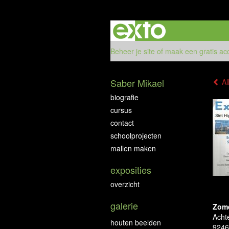
Beheer je site
of
maak een gratis ac
Saber Mikael
Al
biografie
cursus
contact
schoolprojecten
mallen maken
exposities
overzicht
galerie
Zome
Acht
houten beelden
9246 